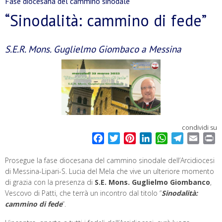
Fase diocesana del cammino sinodale
“Sinodalità: cammino di fede”
S.E.R. Mons. Guglielmo Giombaco a Messina
condividi su
F
T
P
L
W
T
E
P
a
w
i
i
h
e
m
r
Prosegue la fase diocesana del cammino sinodale dell’Arcidiocesi
c
i
n
n
a
l
a
i
di Messina-Lipari-S. Lucia del Mela
che vive un ulteriore momento
e
t
t
k
t
e
i
n
di grazia con la presenza di
S.E. Mons. Guglielmo Giombanco
,
b
t
e
e
s
g
l
t
Vescovo di Patti, che terrà un incontro dal titolo “
Sinodalità:
o
e
r
d
A
r
cammino di fede
“
.
o
r
e
I
p
a
k
s
n
p
m