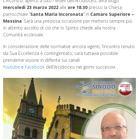
L’incontro, aperto a tutti i fedeli dell’Arcidiocesi, avrà luogo
t
mercoledì 23 marzo 2022
alle
ore 18.30
presso la Chiesa
parrocchiale “
Santa Maria Incoronata
” in
Camaro Superiore –
Messina
. Sarà una preziosa occasione per metterci sempre più
in attento ascolto di ciò che lo Spirito chiede alla nostra
Comunità ecclesiale.
In considerazione delle normative ancora vigenti, l’incontro tenuto
da Sua Eccellenza è contingentato; sarà tuttavia possibile
prenderne visione in differita sui canali
Youtube
e
Facebook
dell’Arcidiocesi nei giorni successivi.