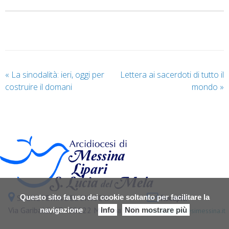
«
La sinodalità: ieri, oggi per
Lettera ai sacerdoti di tutto il
costruire il domani
mondo
»
SEGRETERIA DEL SINODO
Recapiti
Questo sito fa uso dei cookie soltanto per facilitare la
Via Garibaldi, 67 - 98122 Messina (ME)
navigazione
Info
Non mostrare più
sinodo@diocesimessina.it